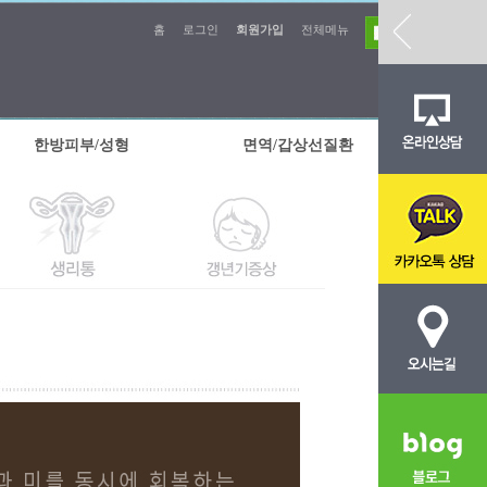
홈
로그인
회원가입
전체메뉴
한방피부/성형
면역/갑상선질환